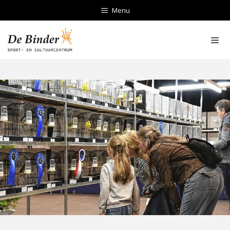
Ga
Menu
naar
de
inhoud
Men