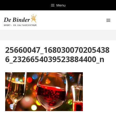
Ga
Menu
naar
de
inhoud
Men
25660047_168030070205438
6_2326654039523884400_n