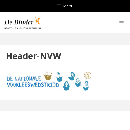
Ga
Menu
naar
de
inhoud
Men
Header-NVW